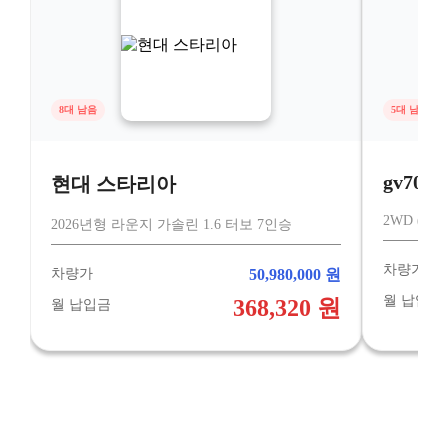
8대 남음
5대 남음
gv70
현대 스타리아
2WD (5인승
2026년형 라운지 가솔린 1.6 터보 7인승
차량가
차량가
50,980,000 원
월 납입금
368,320 원
월 납입금