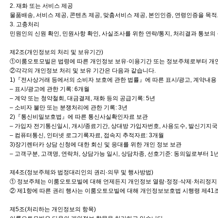
2. 재화 또는 서비스 제공
물품배송, 서비스 제공, 콘텐츠 제공, 맞춤서비스 제공, 본인인증, 연령인증을 목
3. 고충처리
민원인의 신원 확인, 민원사항 확인, 사실조사를 위한 연락/통지, 처리결과 통보
제2조(개인정보의 처리 및 보유기간)
①이룸오토모빌은 법령에 따른 개인정보 보유·이용기간 또는 정보주체로부터 개인
②각각의 개인정보 처리 및 보유 기간은 다음과 같습니다.
1)『전사상거래 등에서의 소비자 보호에 관한 법률』에 따른 표시/광고, 계약내용 
– 표시/광고에 관한 기록: 6개월
– 계약 또는 청약철회, 대금결제, 재화 등의 공급기록: 5년
– 소비자 불만 또는 분쟁처리에 관한 기록: 3년
2)『통신비밀보호법』에 따른 통신사실확인자료 보관
– 가입자 전기통신일시, 개시/종료기간, 상대방 가입자번호, 사용도수, 발신기지국
– 컴퓨터통신, 인터넷 로그기록자료, 접속지 추적자료: 3개월
3)장기렌터카 상담 신청에 대한 회신 및 응대를 위한 개인 정보 보관
– 고객구분, 고객명, 연락처, 상담가능 일시, 상담차종, 선호기준: 동의일로부터 1
제4조(정보주체와 법정대리인의 권리·의무 및 행사방법)
① 정보주체는 이룸오토모빌에 대해 언제든지 개인정보 열람·정정·삭제·처리정지 
② 제1항에 따른 권리 행사는 이룸오토모빌에 대해 개인정보보호법 시행령 제41조제
제5조(처리하는 개인정보의 항목)