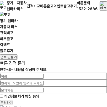
장기
자동차
빠른문의
견적비교
빠른출고
이벤트
출고후기
렌터카
리스
1522-2686
장기 렌터카
자동차 리스
견적비교
빠른출고
이벤트
출고후기
견적 만들기
빠른 견적 문의
원하시는 내용을 작성해 주세요.
개인정보처리 방침 동의
문의하기