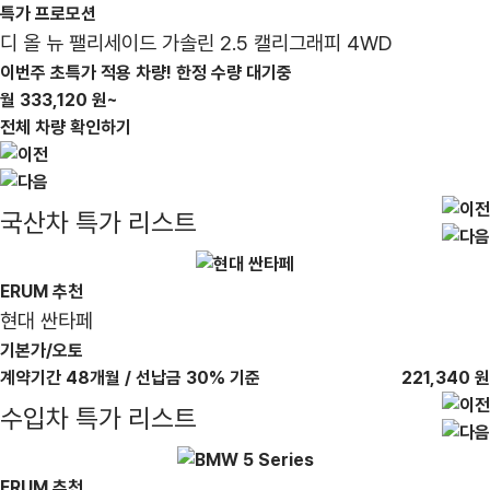
특가 프로모션
디 올 뉴 팰리세이드 가솔린 2.5 캘리그래피 4WD
이번주 초특가 적용 차량! 한정 수량 대기중
월
333,120
286,120
원~
전체 차량 확인하기
국산차
특가 리스트
ERUM 추천
현대 싼타페
기본가/오토
계약기간 48개월 / 선납금 30% 기준
221,340
원
수입차
특가 리스트
ERUM 추천